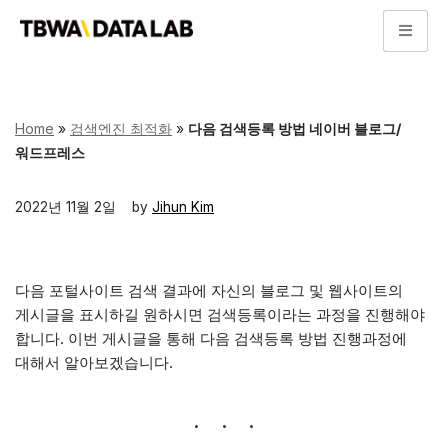
콘
텐
츠
로
Home
»
검색엔진 최적화
»
다음 검색등록 방법 네이버 블로그/
건
워드프레스
너
뛰
2022년 11월 2일
by
Jihun Kim
기
다음 포털사이트 검색 결과에 자신의 블로그 및 웹사이트의
게시글을 표시하길 원하시면 검색등록이라는 과정을 진행해야
합니다. 이번 게시글을 통해 다음 검색등록 방법 진행과정에
대해서 알아보겠습니다.