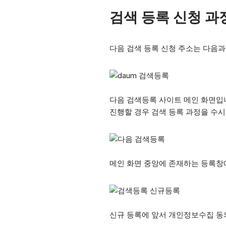
검색 등록 신청 과
다음 검색 등록 신청 주소는 다음과 
다음 검색등록 사이트 메인 화면입
진행할 경우 검색 등록 과정을 수시
메인 화면 중앙에 존재하는 등록창에
신규 등록에 앞서 개인정보수집 동