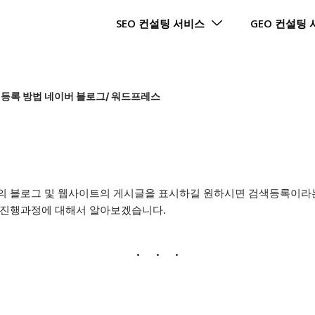
SEO 컨설팅 서비스
GEO 컨설팅
등록 방법 네이버 블로그/ 워드프레스
의 블로그 및 웹사이트의 게시글을 표시하길 원하시면 검색등록이라는
 진행과정에 대해서 알아보겠습니다.