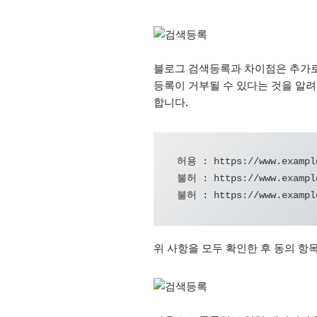
블로그 검색등록과 차이점은 추가로 
등록이 거부될 수 있다는 것을 알려
합니다.
허용 : https://www.example
불허 : https://www.example
불허 : https://www.exampl
위 사항을 모두 확인한 후 동의 항