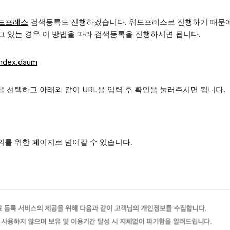
드프레스
검색등록도 진행하겠습니다. 워드프레스로 진행하기 때문
고 있는 경우 이 방법을 따라 검색등록을 진행하시면 됩니다.
/index.daum
을 선택하고 아래와 같이 URL을 입력 후 확인을 눌러주시면 됩니다.
의를 위한 페이지로 넘어갈 수 있습니다.