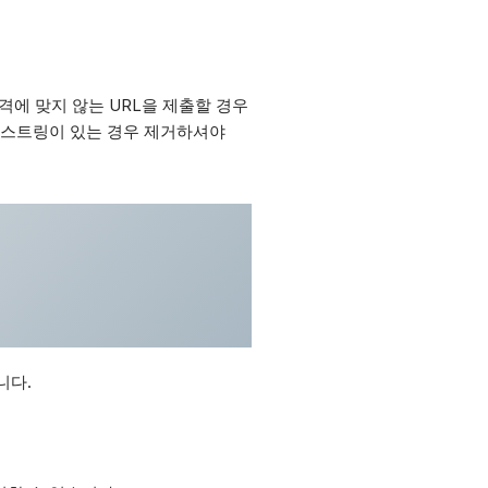
에 맞지 않는 URL을 제출할 경우
리 스트링이 있는 경우 제거하셔야
니다.