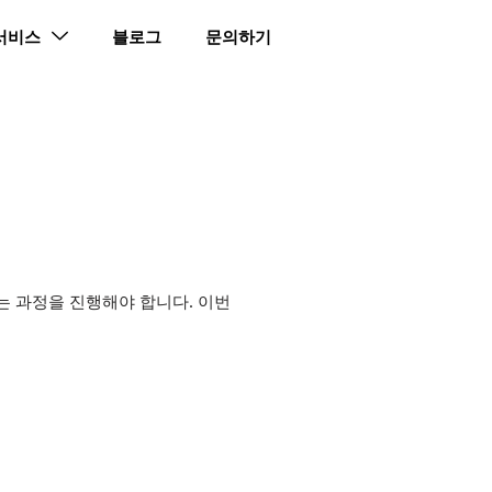
 서비스
블로그
문의하기
 과정을 진행해야 합니다. 이번