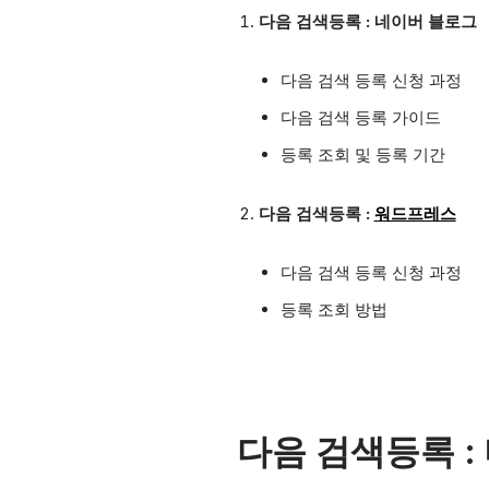
다음 검색등록 : 네이버 블로그
다음 검색 등록 신청 과정
다음 검색 등록 가이드
등록 조회 및 등록 기간
다음 검색등록 :
워드프레스
다음 검색 등록 신청 과정
등록 조회 방법
다음 검색등록 :