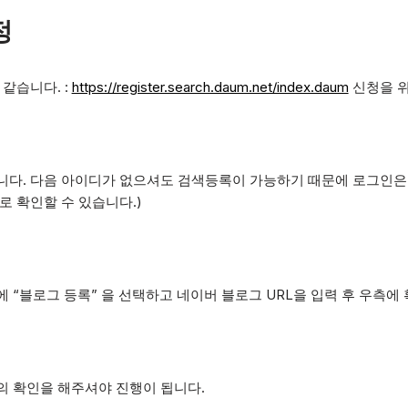
정
같습니다. :
https://register.search.daum.net/index.daum
신청을 위
니다. 다음 아이디가 없으셔도 검색등록이 가능하기 때문에 로그인은 
로 확인할 수 있습니다.)
 “블로그 등록” 을 선택하고 네이버 블로그 URL을 입력 후 우측에
의 확인을 해주셔야 진행이 됩니다.