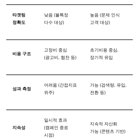
타겟팅
낮음 (불특정
높음 (문제 인식
정확도
다수 대상)
고객 대상)
고정비 중심
초기비용 중심,
비용 구조
(광고비, 협찬 등)
장기적 유입
어려움 (간접지표
가능 (검색량, 유입,
성과 측정
위주)
전환 등)
일시적 효과
지속적 자산화
지속성
(캠페인 종료
가능 (콘텐츠 기반)
시점)