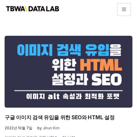
콘
텐
츠
로
건
너
뛰
기
구글 이미지 검색 유입을 위한 SEO와 HTML 설정
2022년 10월 7일
by
Jihun Kim