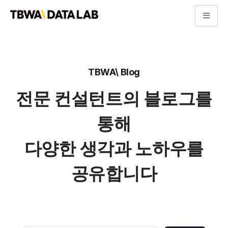
콘
텐
츠
로
TBWA\ Blog
건
너
전문 컨설턴트의 블로그를
뛰
기
통해
다양한 생각과 노하우를
공유합니다