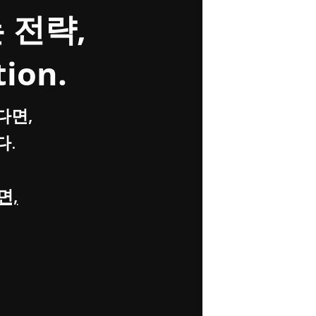
 전략,
tion.
다면,
다.
면,