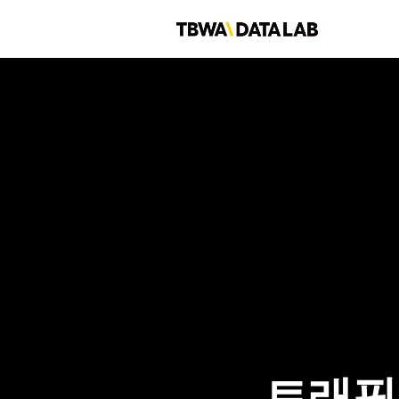
콘
텐
츠
로
건
너
뛰
기
트래픽