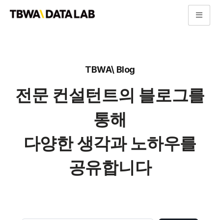
콘
텐
츠
로
TBWA\ Blog
건
너
전문 컨설턴트의 블로그를
뛰
기
통해
다양한 생각과 노하우를
공유합니다