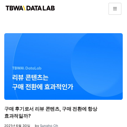
콘
텐
츠
로
건
너
뛰
기
구매 후기로서 리뷰 콘텐츠, 구매 전환에 항상
효과적일까?
2021년 6월 30일
by
Sungho Oh