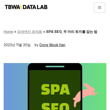
콘
텐
츠
로
Home
»
검색엔진 최적화
»
SPA SEO, 두 마리 토끼를 잡는 법
건
너
2023년 11월 20일
by
Dong Wook Han
뛰
기