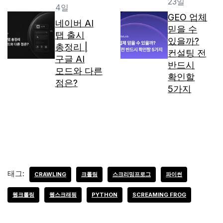
23일
4일
GEO 업체
네이버 AI
믿을 수
탭 출시
있을까?
총정리 |
컨설팅 전
구글 AI
반드시
모드와 다른
확인할
점은?
5가지
태그:
CRAWLING
크롤링
스크리밍프로그
파이썬
웹크롤링
웹스크래핑
PYTHON
SCREAMING FROG