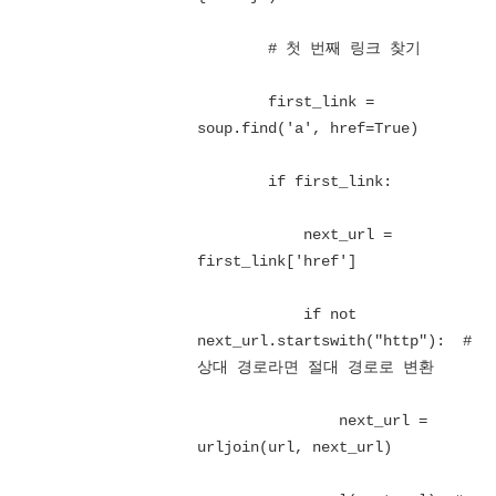
        # 첫 번째 링크 찾기

        first_link = 
soup.find('a', href=True)

        if first_link:

            next_url = 
first_link['href']

            if not 
next_url.startswith("http"):  # 
상대 경로라면 절대 경로로 변환

                next_url = 
urljoin(url, next_url)
