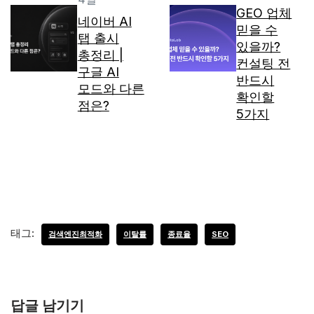
GEO 업체
네이버 AI
믿을 수
탭 출시
있을까?
총정리 |
컨설팅 전
구글 AI
반드시
모드와 다른
확인할
점은?
5가지
태그:
검색엔진최적화
이탈률
종료율
SEO
답글 남기기