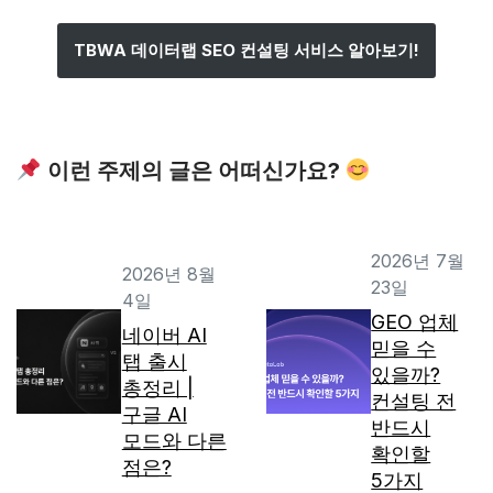
TBWA 데이터랩 SEO 컨설팅 서비스 알아보기!
이런 주제의 글은 어떠신가요?
2026년 7월
2026년 8월
23일
4일
GEO 업체
네이버 AI
믿을 수
탭 출시
있을까?
총정리 |
컨설팅 전
구글 AI
반드시
모드와 다른
확인할
점은?
5가지