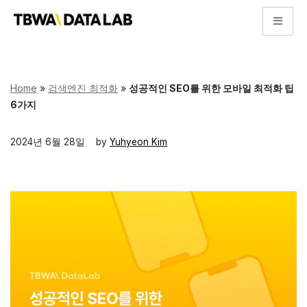
콘
텐
츠
로
Home
»
검색엔진 최적화
»
성공적인 SEO를 위한 모바일 최적화 팁
건
6가지
너
뛰
2024년 6월 28일
by
Yuhyeon Kim
기